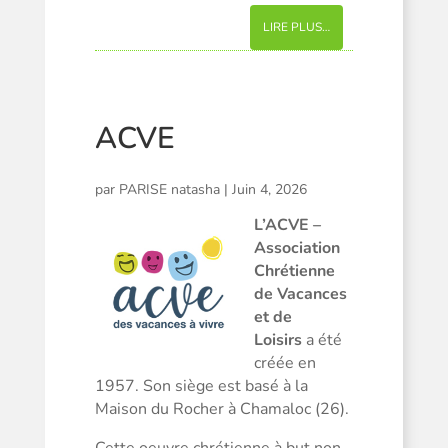
LIRE PLUS…
ACVE
par
PARISE natasha
|
Juin 4, 2026
L’ACVE –
Association
Chrétienne
de Vacances
et de
Loisirs
a été
créée en
1957. Son siège est basé à la
Maison du Rocher à Chamaloc (26).
Cette oeuvre chrétienne à but non