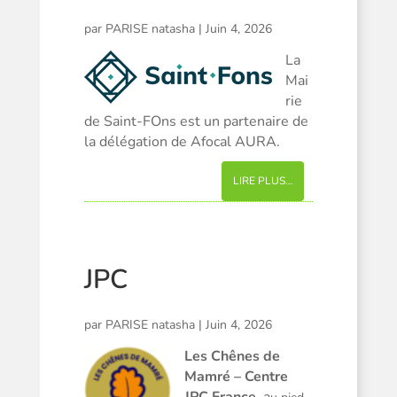
par
PARISE natasha
|
Juin 4, 2026
La
Mai
rie
de Saint-FOns est un partenaire de
la délégation de Afocal AURA.
LIRE PLUS…
JPC
par
PARISE natasha
|
Juin 4, 2026
Les Chênes de
Mamré – Centre
JPC France
, a